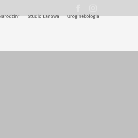
Narodzin”
Studio Łanowa
Uroginekologia